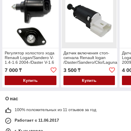
Регулятор холостого хода
Датчик включения стоп-
Датч
Renault Logan/Sandero V-
сигнала Renault logan
Loga
1.4-1.6 2004-/Daster V-1.6
/Daster/Sandero/Clio/Laguna/Lada
2009
2010-/Megane/ Lada
Largus
Larg
7 000
3 500
4 0
₸
₸
Largus 2012-
Купить
Купить
О нас
100% положительных из 11 отзывов за год
Работает с 11.06.2017
г. Кызылорда