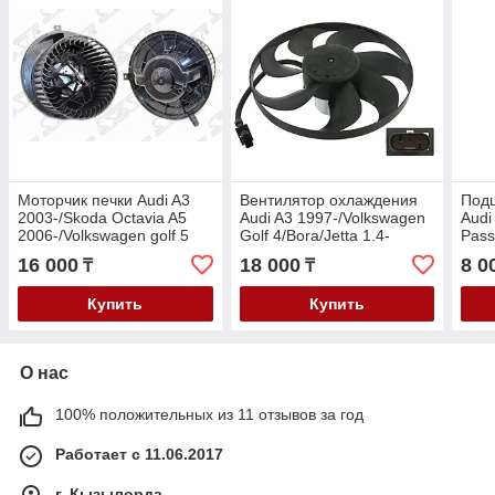
Моторчик печки Audi A3
Вентилятор охлаждения
Под
2003-/Skoda Octavia A5
Audi A3 1997-/Volkswagen
Audi
2006-/Volkswagen golf 5
Golf 4/Bora/Jetta 1.4-
Pass
2004-/Passat B6
2.3/1.9TDi 1996>
16 000
18 000
8 0
₸
₸
2004-/Tiguan 2007-
Купить
Купить
О нас
100% положительных из 11 отзывов за год
Работает с 11.06.2017
г. Кызылорда