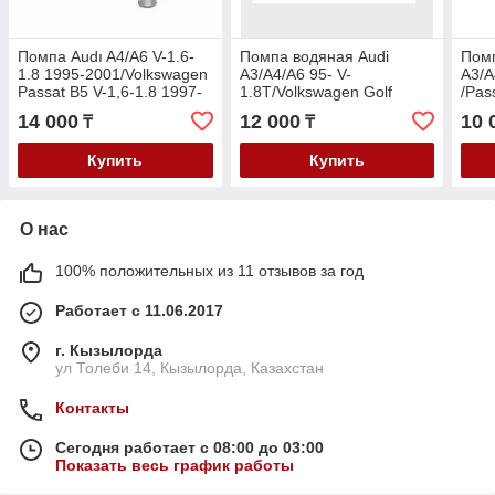
Помпа Audı A4/A6 V-1.6-
Помпа водяная Audi
Помп
1.8 1995-2001/Volkswagen
A3/A4/A6 95- V-
A3/A
Passat B5 V-1,6-1.8 1997-
1.8T/Volkswagen Golf
/Pas
2001
97-/Passat B5 97- V-
2.0F
14 000
12 000
10 
₸
₸
1.8T/Skoda Octavia 97- V-
1.8T/Super
Купить
Купить
О нас
100% положительных из 11 отзывов за год
Работает с 11.06.2017
г. Кызылорда
ул Толеби 14, Кызылорда, Казахстан
Контакты
Сегодня работает с 08:00 до 03:00
Показать весь график работы