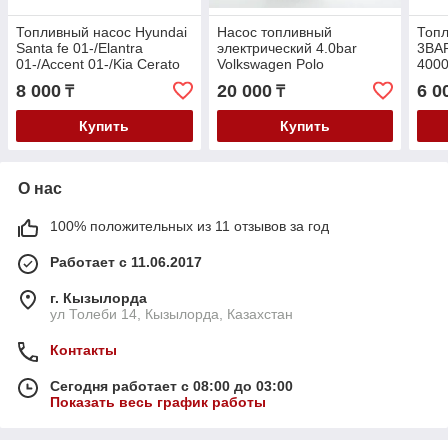
Топливный насос Hyundai
Насос топливный
Топл
Santa fe 01-/Elantra
электрический 4.0bar
3BAR
01-/Accent 01-/Kia Cerato
Volkswagen Polo
4000
04-/Sonata 99- V-1.6-2.7
2010-/Skoda Fabia/Rapid
2TZ
8 000
20 000
6 0
₸
₸
2010-/Audi A1 1.2-1.6
2009>
Купить
Купить
О нас
100% положительных из 11 отзывов за год
Работает с 11.06.2017
г. Кызылорда
ул Толеби 14, Кызылорда, Казахстан
Контакты
Сегодня работает с 08:00 до 03:00
Показать весь график работы