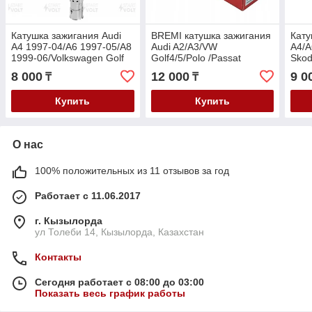
Катушка зажигания Audi
BREMI катушка зажигания
Кату
A4 1997-04/A6 1997-05/A8
Audi A2/A3/VW
A4/A
1999-06/Volkswagen Golf
Golf4/5/Polo /Passat
Skod
/Passat 1997- V-1.8-3.0
B6/Skoda
2009
8 000
12 000
9 0
₸
₸
Octavia/Fabia/Rapid 1.2-
B6/T
1.6i 1999-2016
Купить
Купить
О нас
100% положительных из 11 отзывов за год
Работает с 11.06.2017
г. Кызылорда
ул Толеби 14, Кызылорда, Казахстан
Контакты
Сегодня работает с 08:00 до 03:00
Показать весь график работы