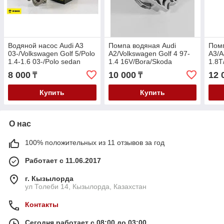
Водяной насос Audi A3
Помпа водяная Audi
Помп
03-/Volkswagen Golf 5/Polo
A2/Volkswagen Golf 4 97-
A3/A
1.4-1.6 03-/Polo sedan
1.4 16V/Bora/Skoda
1.8T
2009-/Skoda Fabia/Rapid
Octavia A4/Fabia 1997- 1.4
97-/
8 000
10 000
12 
₸
₸
1.4-1.6 2010-
16V
1.8T
1.8T
Купить
Купить
О нас
100% положительных из 11 отзывов за год
Работает с 11.06.2017
г. Кызылорда
ул Толеби 14, Кызылорда, Казахстан
Контакты
Сегодня работает с 08:00 до 03:00