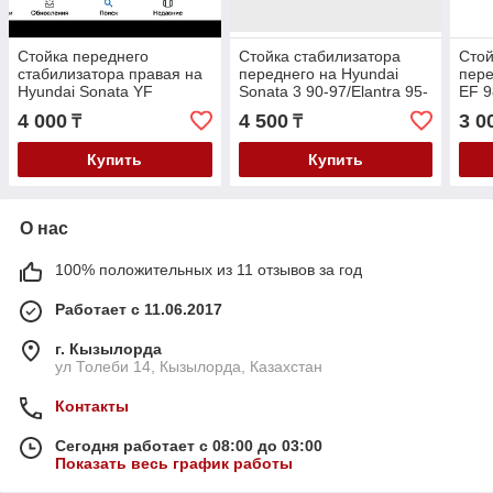
Стойка переднего
Стойка стабилизатора
Стой
стабилизатора правая на
переднего на Hyundai
пере
Hyundai Sonata YF
Sonata 3 90-97/Elantra 95-
EF 9
05
05/K
4 000
4 500
3 0
₸
₸
Купить
Купить
О нас
100% положительных из 11 отзывов за год
Работает с 11.06.2017
г. Кызылорда
ул Толеби 14, Кызылорда, Казахстан
Контакты
Сегодня работает с 08:00 до 03:00
Показать весь график работы