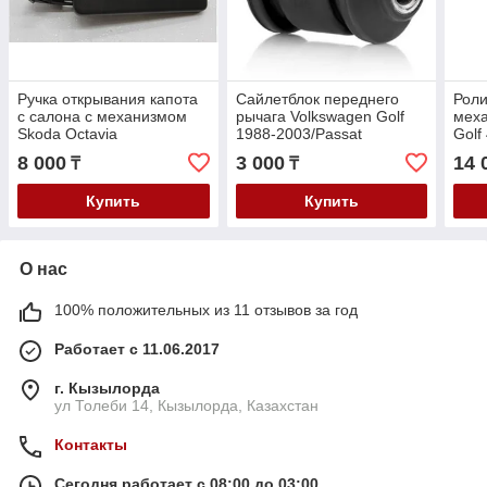
Ручка открывания капота
Сайлетблок переднего
Роли
с салона с механизмом
рычага Volkswagen Golf
мех
Skoda Octavia
1988-2003/Passat
Golf
/Rapid/Fabia/Superb/Volkswagen
B3/B4/Polo 2009-/Skoda
1999
8 000
3 000
14 
₸
₸
Golf /Polo 2010-
Octavia 1997-2003/Rapid
1997
1.6 
Купить
Купить
О нас
100% положительных из 11 отзывов за год
Работает с 11.06.2017
г. Кызылорда
ул Толеби 14, Кызылорда, Казахстан
Контакты
Сегодня работает с 08:00 до 03:00