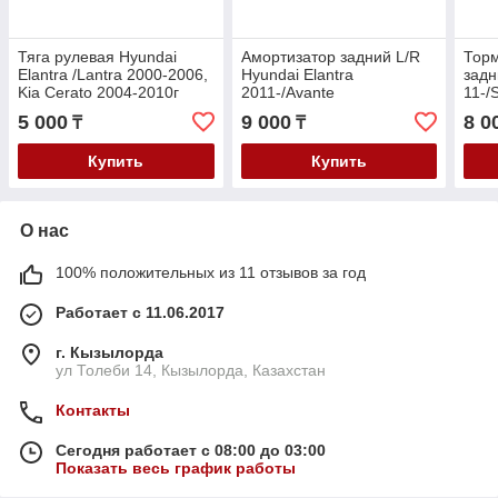
Тяга рулевая Hyundai
Амортизатор задний L/R
Торм
Elantra /Lantra 2000-2006,
Hyundai Elantra
задн
Kia Cerato 2004-2010г
2011-/Avante
11-/S
2011-/Veloster 2011-/Kia
11-/
5 000
9 000
8 0
₸
₸
Cerato 2011-/Rio 2011-
11-/
Купить
Купить
О нас
100% положительных из 11 отзывов за год
Работает с 11.06.2017
г. Кызылорда
ул Толеби 14, Кызылорда, Казахстан
Контакты
Сегодня работает с 08:00 до 03:00
Показать весь график работы