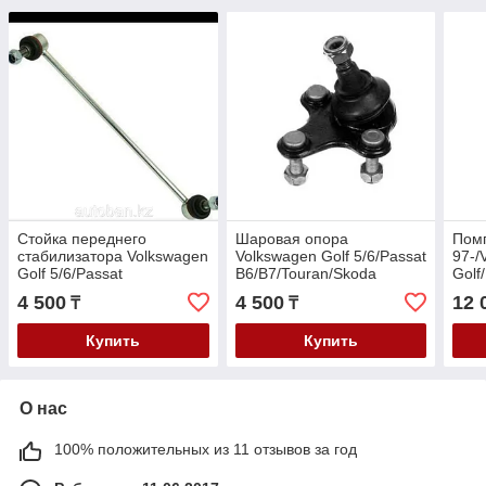
Стойка переднего
Шаровая опора
Помп
стабилизатора Volkswagen
Volkswagen Golf 5/6/Passat
97-/
Golf 5/6/Passat
B6/B7/Touran/Skoda
Golf
B6/B7/Skoda Octavia
Octavia A5/A7/Superb
V-1.
4 500
4 500
12 
₸
₸
A5/A7/SuperB B6/Yeti
B6/Yeti
Octa
199
Купить
Купить
О нас
100% положительных из 11 отзывов за год