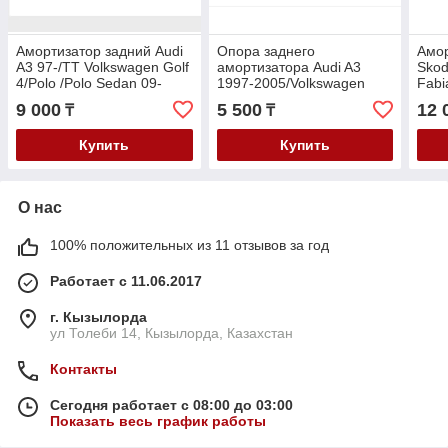
Амортизатор задний Audi
Опора заднего
Амор
A3 97-/TT Volkswagen Golf
амортизатора Audi A3
Sko
4/Polo /Polo Sedan 09-
1997-2005/Volkswagen
Fabi
/Skoda Octavia 97-/Fabia
Golf 4/Bora/Polo/Skoda
POLO
9 000
5 500
12 
₸
₸
/Rapid 11-
Octavia A4 1997-/Rapid
2011-
Купить
Купить
О нас
100% положительных из 11 отзывов за год
Работает с 11.06.2017
г. Кызылорда
ул Толеби 14, Кызылорда, Казахстан
Контакты
Сегодня работает с 08:00 до 03:00
Показать весь график работы