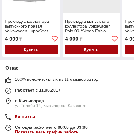
Прокладка коллектора
Прокладка выпускного
Прок
выпускного правая
коллектора Volkswagen
выпу
Volkswagen Lupo/Seat
Polo 09-/Skoda Fabia
Volk
Arosa/Skoda Fabia V-1.0-
09-/Skoda Rapid 11- V-1.4-
Aros
4 000
4 000
4 0
₸
₸
1.4 1999-
1.6
199
Купить
Купить
О нас
100% положительных из 11 отзывов за год
Работает с 11.06.2017
г. Кызылорда
ул Толеби 14, Кызылорда, Казахстан
Контакты
Сегодня работает с 08:00 до 03:00
Показать весь график работы