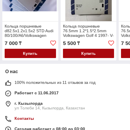
Кольца поршневые
Кольца поршневые
Кол
d82.5x1.2x1.5x2 STD Audi
76.5mm 1.2*1.5*2.5mm
76.5
80/100/A6/Volkswagen
Volkswagen Golf 4 1997- V-
Volk
Golf/Passat/Jetta/Skoda V-
1.4-1.6/Polo 1999- V-1.4-
2013
7 000
5 500
7 5
₸
₸
2.0-2.6 1988-2020
1.6/Skoda Octavia A4
Rapi
Купить
Купить
О нас
100% положительных из 11 отзывов за год
Работает с 11.06.2017
г. Кызылорда
ул Толеби 14, Кызылорда, Казахстан
Контакты
Сегодня работает с 08:00 до 03:00