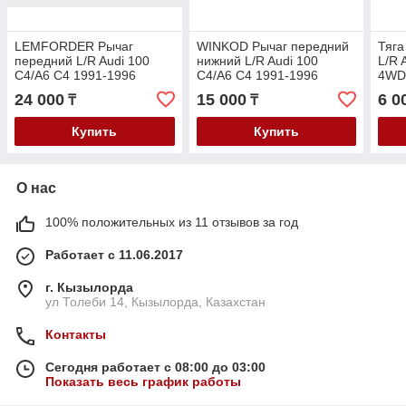
LEMFORDER Рычаг
WINKOD Рычаг передний
Тяга
передний L/R Audi 100
нижний L/R Audi 100
L/R 
C4/A6 C4 1991-1996
C4/A6 C4 1991-1996
4WD 
24 000
15 000
6 0
₸
₸
Купить
Купить
О нас
100% положительных из 11 отзывов за год
Работает с 11.06.2017
г. Кызылорда
ул Толеби 14, Кызылорда, Казахстан
Контакты
Сегодня работает с 08:00 до 03:00
Показать весь график работы