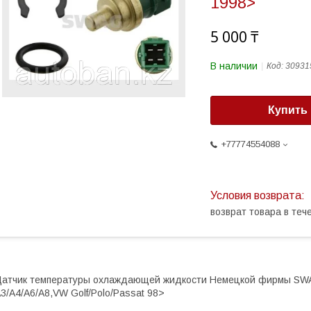
1998>
5 000 ₸
В наличии
Код:
30931
Купить
+77774554088
возврат товара в те
атчик температуры охлаждающей жидкости Немецкой фирмы SWAG
3/A4/A6/A8,VW Golf/Polo/Passat 98>