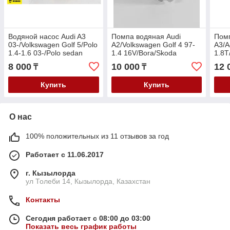
Водяной насос Audi A3
Помпа водяная Audi
Помп
03-/Volkswagen Golf 5/Polo
A2/Volkswagen Golf 4 97-
A3/A
1.4-1.6 03-/Polo sedan
1.4 16V/Bora/Skoda
1.8T
2009-/Skoda Fabia/Rapid
Octavia A4/Fabia 1997- 1.4
97-/
8 000
10 000
12 
₸
₸
1.4-1.6 2010-
16V
1.8T
1.8T
Купить
Купить
О нас
100% положительных из 11 отзывов за год
Работает с 11.06.2017
г. Кызылорда
ул Толеби 14, Кызылорда, Казахстан
Контакты
Сегодня работает с 08:00 до 03:00
Показать весь график работы