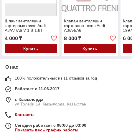
Шланг вентиляции
Клапан вентиляции
Клап
картерных газов Audi
картерных газов Audi
карт
A3/A4/A6 V-1.8-1.8T
A3/A4/A6
1997
95-/Volkswagen Passat B5
2000-/Volkswagen
Golf
4 000
8 000
6 0
₸
₸
V-1.8-1.8T 97-/Skoda
Golf/Passat /Polo/Skoda
1.6/
Super
Octavia/Fabia/Rapid
Купить
Купить
О нас
100% положительных из 11 отзывов за год
Работает с 11.06.2017
г. Кызылорда
ул Толеби 14, Кызылорда, Казахстан
Контакты
Сегодня работает с 08:00 до 03:00
Показать весь график работы