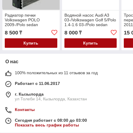
Радиатор печки
Водяной насос Audi A3
Тро
Volkswagen POLO
03-/Volkswagen Golf 5/Polo
пере
2009-/Polo sedan
1.4-1.6 03-/Polo sedan
2011
2009-/Skoda Rapid
2009-/Skoda Fabia/Rapid
2011
8 500
8 000
15 
₸
₸
2011-/Fabia 2000-/Fabia
1.4-1.6 2010-
2010
2009-
2009
Купить
Купить
О нас
100% положительных из 11 отзывов за год
Работает с 11.06.2017
г. Кызылорда
ул Толеби 14, Кызылорда, Казахстан
Контакты
Сегодня работает с 08:00 до 03:00
Показать весь график работы