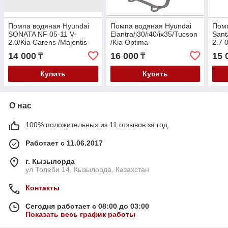
Помпа водяная Hyundai
Помпа водяная Hyundai
Помп
SONATA NF 05-11 V-
Elantra/i30/i40/ix35/Tucson
Sant
2.0/Kia Carens /Majentis
/Kia Optima
2.7 
05- V-2.0
/Cerato/Soul/Sportage
2001
14 000
16 000
15 
₸
₸
2009- V-1.8-2.0
Купить
Купить
О нас
100% положительных из 11 отзывов за год
Работает с 11.06.2017
г. Кызылорда
ул Толеби 14, Кызылорда, Казахстан
Контакты
Сегодня работает с 08:00 до 03:00
Показать весь график работы