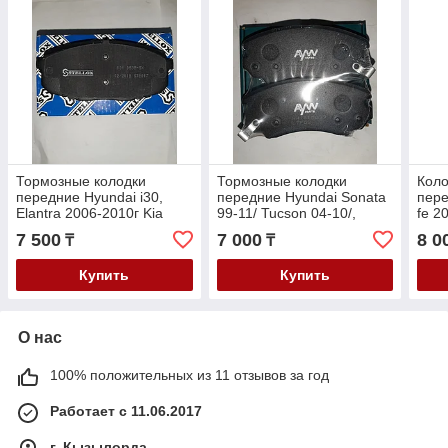
Тормозные колодки
Тормозные колодки
Коло
передние Hyundai і30,
передние Hyundai Sonata
пере
Elantra 2006-2010г Kia
99-11/ Tucson 04-10/,
fe 2
Ceed 2006-2010г, Carens
Elantra 2000-2006г Kia
2006
7 500
7 000
8 0
₸
₸
2002-
Optima 00-/Sportage 04-
Купить
Купить
О нас
100% положительных из 11 отзывов за год
Работает с 11.06.2017
г. Кызылорда