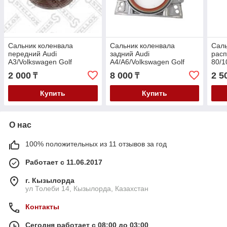
Сальник коленвала
Сальник коленвала
Саль
передний Audi
задний Audi
расп
A3/Volkswagen Golf
A4/A6/Volkswagen Golf
80/1
4/Polo/Skoda Octavia
/Passat B5/Skoda Octavia
Golf
2 000
8 000
2 5
₸
₸
A4/Fabia 1997- V-
1997- V-1.6-2.0
Octa
1.0/1.2/1.4/1.6 16V
Купить
Купить
О нас
100% положительных из 11 отзывов за год
Работает с 11.06.2017
г. Кызылорда
ул Толеби 14, Кызылорда, Казахстан
Контакты
Сегодня работает с 08:00 до 03:00