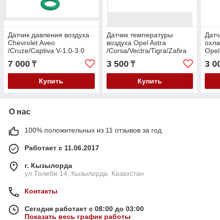
Датчик давления воздуха
Датчик температуры
Датч
Chevrolet Aveo
воздуха Opel Astra
охл
/Cruze/Captiva V-1.0-3.0
/Corsa/Vectra/Tigra/Zafira
Opel
08-/Ranov R3/Opel
V-1.0-1.8 91-
2000
7 000
3 500
3 0
₸
₸
Astra/Corsa 08-
1985
Купить
Купить
О нас
100% положительных из 11 отзывов за год
Работает с 11.06.2017
г. Кызылорда
ул Толеби 14, Кызылорда, Казахстан
Контакты
Сегодня работает с 08:00 до 03:00
Показать весь график работы