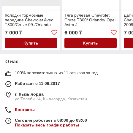
Колодки тормозные
Тяга рулевая Chevrolet
Датч
передние Chevrolet Aveo
Cruze T300/ Orlando/ Opel
Chev
T300/Cruze 09-/Orlando
Astra J
2009
11-/Opel Astra J 09-
Astr
7 000
6 000
7 0
₸
₸
2011
Купить
Купить
О нас
100% положительных из 11 отзывов за год
Работает с 11.06.2017
г. Кызылорда
ул Толеби 14, Кызылорда, Казахстан
Контакты
Сегодня работает с 08:00 до 03:00
Показать весь график работы