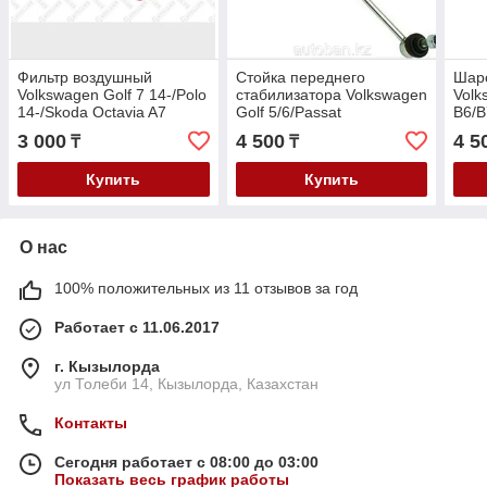
Фильтр воздушный
Стойка переднего
Шар
Volkswagen Golf 7 14-/Polo
стабилизатора Volkswagen
Volk
14-/Skoda Octavia A7
Golf 5/6/Passat
B6/B
14-/Rapid 14- V-1.4-1.6
B6/B7/Skoda Octavia
Octa
3 000
4 500
4 5
₸
₸
A5/A7/SuperB B6/Yeti
B6/Y
Купить
Купить
О нас
100% положительных из 11 отзывов за год
Работает с 11.06.2017
г. Кызылорда
ул Толеби 14, Кызылорда, Казахстан
Контакты
Сегодня работает с 08:00 до 03:00
Показать весь график работы