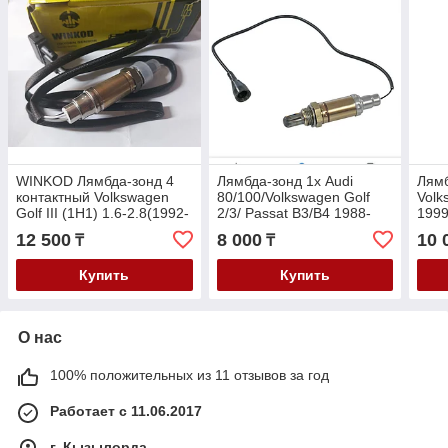
WINKOD Лямбда-зонд 4
Лямбда-зонд 1х Audi
Лямб
контактный Volkswagen
80/100/Volkswagen Golf
Volk
Golf III (1H1) 1.6-2.8(1992-
2/3/ Passat B3/B4 1988-
1999
2997)/Passat 1.8-2.8
1996
1.6-
12 500
8 000
10 
₸
₸
(1990-1997)
Купить
Купить
О нас
100% положительных из 11 отзывов за год
Работает с 11.06.2017
г. Кызылорда