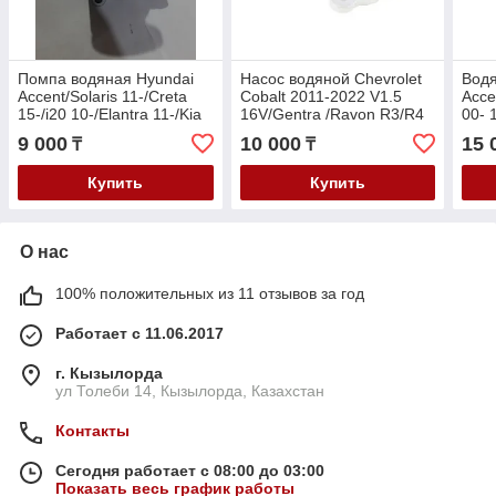
Помпа водяная Hyundai
Насос водяной Chevrolet
Водя
Accent/Solaris 11-/Creta
Cobalt 2011-2022 V1.5
Acce
15-/i20 10-/Elantra 11-/Kia
16V/Gentra /Ravon R3/R4
00- 
Rio 2011-/Cerato 11- v-1.4-
1.6/
9 000
10 000
15 
₸
₸
1.6
1.6
Купить
Купить
О нас
100% положительных из 11 отзывов за год
Работает с 11.06.2017
г. Кызылорда
ул Толеби 14, Кызылорда, Казахстан
Контакты
Сегодня работает с 08:00 до 03:00
Показать весь график работы