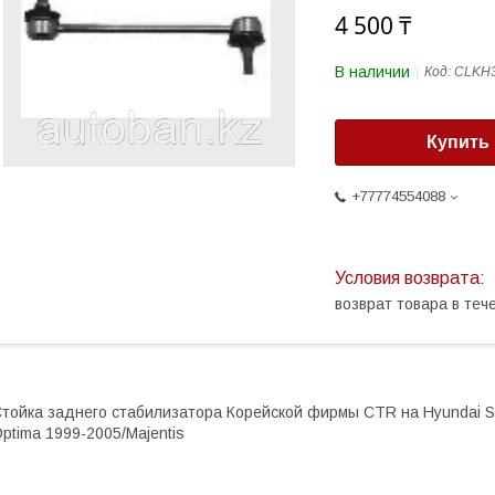
4 500 ₸
В наличии
Код:
CLKH
Купить
+77774554088
возврат товара в те
тойка заднего стабилизатора Корейской фирмы CTR на Hyundai So
ptima 1999-2005/Majentis