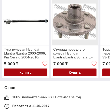
Тяга рулевая Hyundai
Ступица переднего
Торм
Elantra /Lantra 2000-2006,
колеса Hyundai
пере
Kia Cerato 2004-2010г
Elantra/Lantra/Sonata EF
99-1
2000-2006
Elan
5 000
7 000
7 0
₸
₸
Opti
Купить
Купить
О нас
100% положительных из 11 отзывов за год
Работает с 11.06.2017