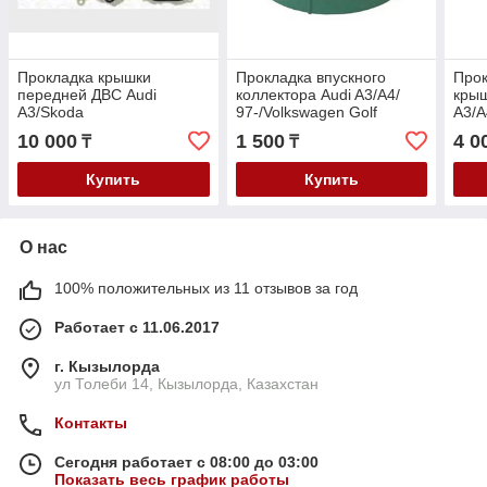
Прокладка крышки
Прокладка впускного
Прок
передней ДВС Audi
коллектора Audi A3/A4/
крыш
A3/Skoda
97-/Volkswagen Golf
A3/A
Fabia/Octavia/Rapid
97-/Polo 00-/Passat
Volk
10 000
1 500
4 0
₸
₸
/Volkswagen
B5/Skoda Octavia 97- V-1.6
03-1
Polo/Golf/Passat V-1.4/1.6
Купить
Купить
2003>
О нас
100% положительных из 11 отзывов за год
Работает с 11.06.2017
г. Кызылорда
ул Толеби 14, Кызылорда, Казахстан
Контакты
Сегодня работает с 08:00 до 03:00
Показать весь график работы