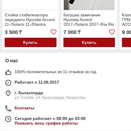
Стойка стабилизатора
Катушка зажигания
Кла
переднего Hyundai Accent
Hyundai Accent
ГРМ
11-/Solaris 11-/Elantra
2017-/Solaris 2017-/Kia Rio
ACC
11-/Creta 15-/Kia Rio 11-
2017- V-1.2-1.4-1.6
201
3 500
7 000
9 0
₸
₸
Cerato 11-/Ceed
2011
RIO 
Купить
Купить
О нас
100% положительных из 11 отзывов за год
Работает с 11.06.2017
г. Кызылорда
ул Толеби 14, Кызылорда, Казахстан
Контакты
Сегодня работает с 08:00 до 03:00
Показать весь график работы