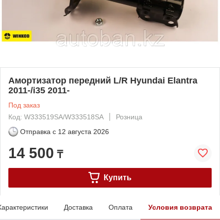
Амортизатор передний L/R Hyundai Elantra
2011-/i35 2011-
Под заказ
Код: W333519SA/W333518SA
Розница
Отправка с
12 августа 2026
14 500
₸
Купить
Характеристики
Доставка
Оплата
Условия возврата