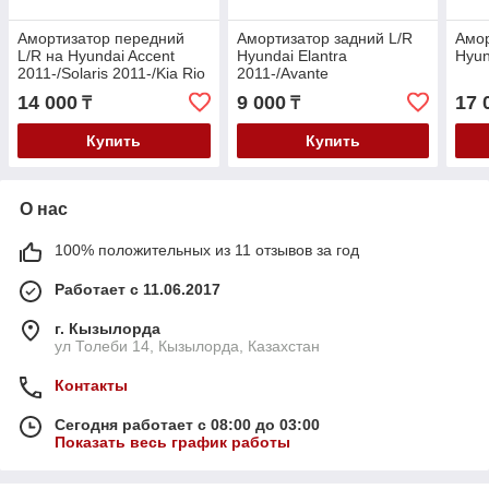
Амортизатор передний
Амортизатор задний L/R
Амор
L/R на Hyundai Accent
Hyundai Elantra
Hyun
2011-/Solaris 2011-/Kia Rio
2011-/Avante
2011-2016 V-1.4-1.6
2011-/Veloster 2011-/Kia
14 000
9 000
17 
₸
₸
Cerato 2011-/Rio 2011-
Купить
Купить
О нас
100% положительных из 11 отзывов за год
Работает с 11.06.2017
г. Кызылорда
ул Толеби 14, Кызылорда, Казахстан
Контакты
Сегодня работает с 08:00 до 03:00
Показать весь график работы