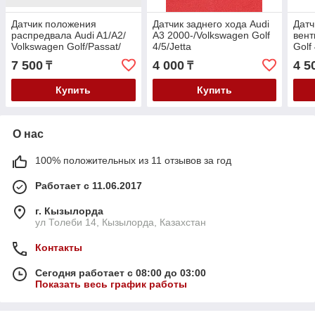
Датчик положения
Датчик заднего хода Audi
Датч
распредвала Audi A1/A2/
A3 2000-/Volkswagen Golf
вент
Volkswagen Golf/Passat/
4/5/Jetta
Golf 
POLO 09-/Skoda
/Bora/Polo/Sharan/Skoda
09-/
7 500
4 000
4 5
₸
₸
Octavia/Fabia/ Rapid 11-
Octavia 2000-/Rapid 2011-
97-/
Купить
Купить
О нас
100% положительных из 11 отзывов за год
Работает с 11.06.2017
г. Кызылорда
ул Толеби 14, Кызылорда, Казахстан
Контакты
Сегодня работает с 08:00 до 03:00
Показать весь график работы