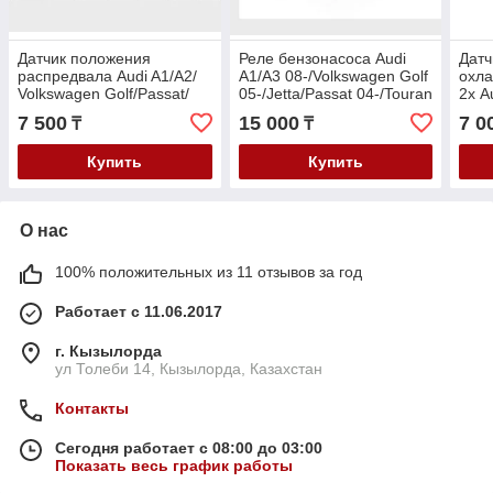
Датчик положения
Реле бензонасоса Audi
Датч
распредвала Audi A1/A2/
A1/A3 08-/Volkswagen Golf
охл
Volkswagen Golf/Passat/
05-/Jetta/Passat 04-/Touran
2х A
POLO 09-/Skoda
/Tiguan/Skoda Octavia
Golf
7 500
15 000
7 0
₸
₸
Octavia/Fabia/ Rapid 11-
/Rapid 11-
Skod
Купить
Купить
О нас
100% положительных из 11 отзывов за год
Работает с 11.06.2017
г. Кызылорда
ул Толеби 14, Кызылорда, Казахстан
Контакты
Сегодня работает с 08:00 до 03:00
Показать весь график работы