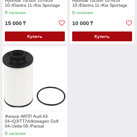
Hyundai Tucson 10-/ix35
Hyundai Tucson 10-/ix35
10-/Elantra 11-/Kia Sportage
10-/Elantra 11-/Kia Sportage
10- V-1.6-2.0
10- V-1.6-2.0
В наличии
В наличии
15 000
10 000
₸
₸
Купить
Купить
Фильтр АКПП Audi A3
04-/Q3/TT/Volkswagen Golf
04-/Jetta 06-/Passat
04-/Touran/Skoda Octavia
В наличии
/Rapid/Superb 09-