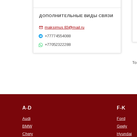
maksimus.83@mail.ru
+77774554088
+77052322288
A-D
F-K
Audi
Ford
BMW
Geely
Chery
Hyundai