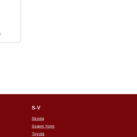
8
S-V
Skoda
Ssang Yong
Toyota