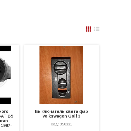
ного
Выключатель света фар
SAT B5
Volkswagen Golf 3
aran
350331
 1997-